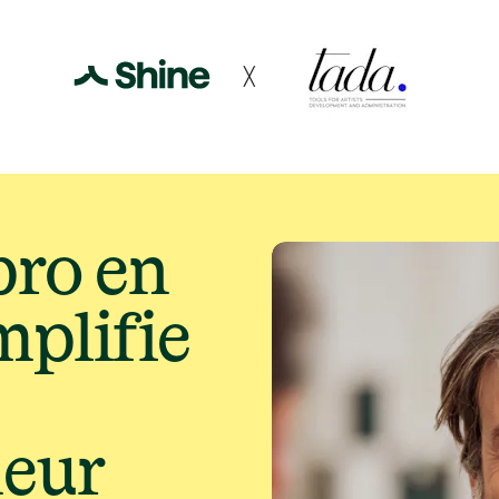
d'entrepreneur
╳
ro en 
mplifie 
neur