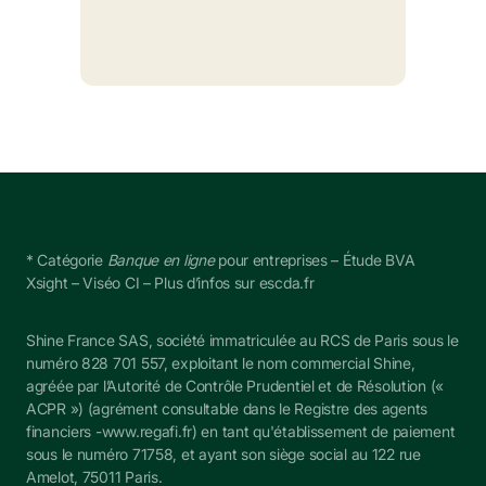
* Catégorie 
Banque en ligne
 pour entreprises – Étude BVA 
Xsight – Viséo CI – Plus d’infos sur escda.fr
Shine France SAS, société immatriculée au RCS de Paris sous le 
numéro 828 701 557, exploitant le nom commercial Shine, 
agréée par l’Autorité de Contrôle Prudentiel et de Résolution (« 
ACPR ») (agrément consultable dans le Registre des agents 
financiers -
www.regafi.fr
) en tant qu'établissement de paiement 
sous le numéro 
71758
, et ayant son siège social au 122 rue 
Amelot, 75011 Paris.