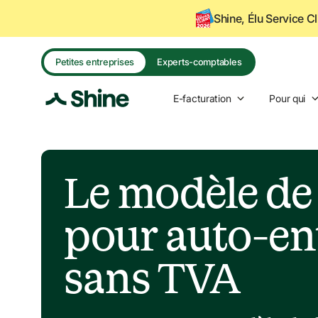
Shine, Élu Service C
Petites entreprises
Experts-comptables
E-facturation
Pour qui
Le modèle de 
pour auto-ent
sans TVA