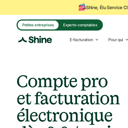
Shine, Élu Service C
Petites entreprises
Experts-comptables
E-facturation
Pour qui
Compte pro 

et facturation 
électronique 
