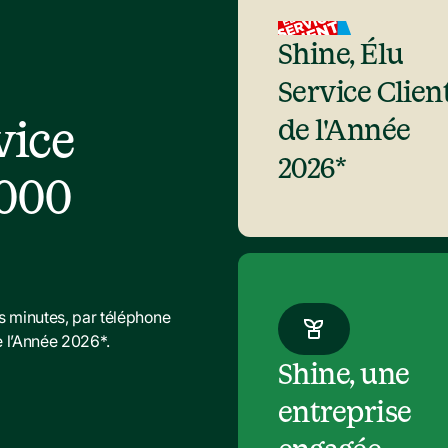
Shine, Élu 
Service Client
ice 
de l'Année 
2026*
000 
minutes, par téléphone 
de l’Année 2026*.
Shine, une 
entreprise 